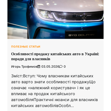
ПОЛЕЗНЫЕ СТАТЬИ
Особливості продажу китайських авто в Україні:
поради для власників
Игорь Трофимов
03.05.2026
0
Зміст:Вступ: Чому власникам китайських
авто варто знати особливості продажуЩо
означає «належний користувач» і як це
впливає на продаж китайського
автомобіляПрактичні нюанси для власників
китайських автомобілівОсобл…