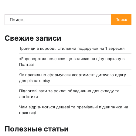
Найти:
Свежие записи
Троянди в коробці: стильний подарунок на 1 вересня
«Евроворота» пояснює: що впливає на ціну паркану в
Полтаві
Як правильно сформувати асортимент дитячого одягу
для різного віку
Підлогові ваги та рокла: обладнання для складу та
логістики
Чим відрізняються дешеві та преміальні підшипники на
практиці
Полезные статьи