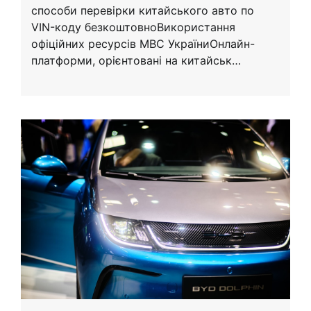
способи перевірки китайського авто по
VIN-коду безкоштовноВикористання
офіційних ресурсів МВС УкраїниОнлайн-
платформи, орієнтовані на китайськ…