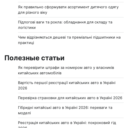
Як правильно сформувати асортимент дитячого одягу
для різного віку
Підлогові ваги та рокла: обладнання для складу та
логістики
Чим відрізняються дешеві та преміальні підшипники на
практиці
Полезные статьи
Як перевірити штрафи за номером авто у власників
китайських автомобілів
Вартість першої реєстрації китайських авто в Україні
2026
Перевірка страховки для китайських авто в Україні 2026
Гібридні китайські авто в Україні 2026: переваги та
моделі
Реєстрація китайських авто в Україні: покроковий гід
2026