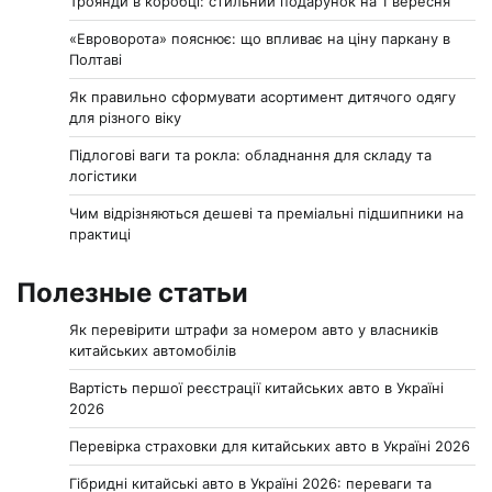
Троянди в коробці: стильний подарунок на 1 вересня
«Евроворота» пояснює: що впливає на ціну паркану в
Полтаві
Як правильно сформувати асортимент дитячого одягу
для різного віку
Підлогові ваги та рокла: обладнання для складу та
логістики
Чим відрізняються дешеві та преміальні підшипники на
практиці
Полезные статьи
Як перевірити штрафи за номером авто у власників
китайських автомобілів
Вартість першої реєстрації китайських авто в Україні
2026
Перевірка страховки для китайських авто в Україні 2026
Гібридні китайські авто в Україні 2026: переваги та