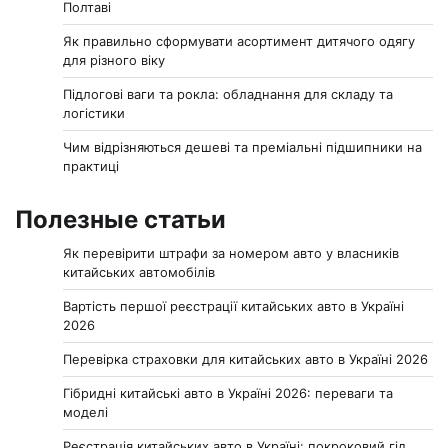
Полтаві
Як правильно сформувати асортимент дитячого одягу
для різного віку
Підлогові ваги та рокла: обладнання для складу та
логістики
Чим відрізняються дешеві та преміальні підшипники на
практиці
Полезные статьи
Як перевірити штрафи за номером авто у власників
китайських автомобілів
Вартість першої реєстрації китайських авто в Україні
2026
Перевірка страховки для китайських авто в Україні 2026
Гібридні китайські авто в Україні 2026: переваги та
моделі
Реєстрація китайських авто в Україні: покроковий гід