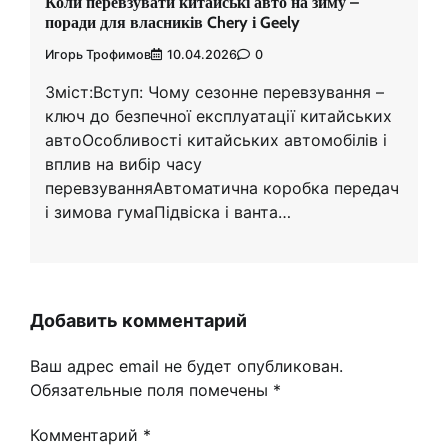
Коли перевзувати китайські авто на зиму –
поради для власників Chery і Geely
Игорь Трофимов
10.04.2026
0
Зміст:Вступ: Чому сезонне перевзування –
ключ до безпечної експлуатації китайських
автоОсобливості китайських автомобілів і
вплив на вибір часу
перевзуванняАвтоматична коробка передач
і зимова гумаПідвіска і ванта…
Добавить комментарий
Ваш адрес email не будет опубликован.
Обязательные поля помечены
*
Комментарий
*