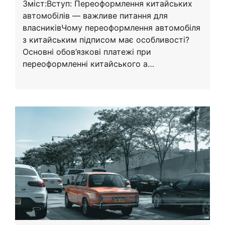
Зміст:Вступ: Переоформлення китайських
автомобілів — важливе питання для
власниківЧому переоформлення автомобіля
з китайським підписом має особливості?
Основні обов’язкові платежі при
переоформленні китайського а…