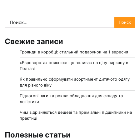
Найти:
Свежие записи
Троянди в коробці: стильний подарунок на 1 вересня
«Евроворота» пояснює: що впливає на ціну паркану в
Полтаві
Як правильно сформувати асортимент дитячого одягу
для різного віку
Підлогові ваги та рокла: обладнання для складу та
логістики
Чим відрізняються дешеві та преміальні підшипники на
практиці
Полезные статьи