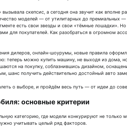
вызывала скепсис, а сегодня она звучит как вполне р
личество моделей — от утилитарных до премиальных —
гменте есть свои звезды и свои «тёмные лошадки». Но
ми для покупателей. Как разобраться в огромном асс
ния дилеров, онлайн-шоурумы, новые правила оформл
ю: теперь можно купить машину, не выходя из дома, н
шаются на покупку, соблазнившись дизайном, оснащен
ым, шанс получить действительно достойный авто зам
алеть о выборе, и пройдём весь путь — от идеи до сов
обиля: основные критерии
ьную категорию, где модели конкурируют не только м
нужно учитывать целый ряд факторов.