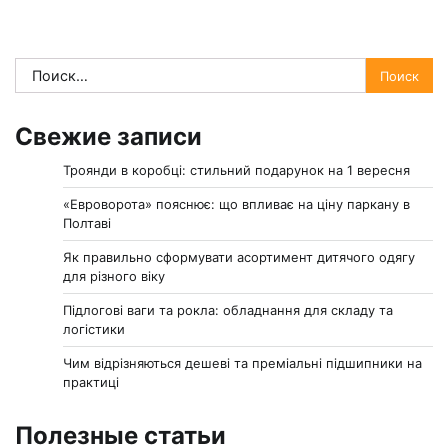
Найти:
Свежие записи
Троянди в коробці: стильний подарунок на 1 вересня
«Евроворота» пояснює: що впливає на ціну паркану в
Полтаві
Як правильно сформувати асортимент дитячого одягу
для різного віку
Підлогові ваги та рокла: обладнання для складу та
логістики
Чим відрізняються дешеві та преміальні підшипники на
практиці
Полезные статьи