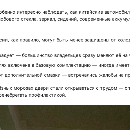
бенно интересно наблюдать, как китайские автомоби
лобового стекла, зеркал, сидений, современные аккуму
рсии, как правило, могут быть менее защищены от холо
радует — большинство владельцев сразу меняют её на
елях включена в базовую комплектацию — иногда имее
ют дополнительной смазки — встречались жалобы на п
ёзных морозах двери стали открываться с трудом — с
пренебрегать профилактикой.