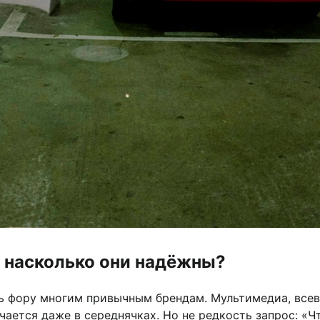
 насколько они надёжны?
ь фору многим привычным брендам. Мультимедиа, все
чается даже в середнячках. Но не редкость запрос: «Ч