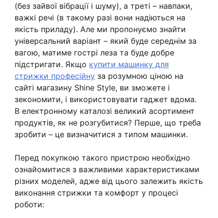
(без зайвої вібрації і шуму), а треті – навпаки,
важкі речі (в такому разі вони надіються на
якість приладу). Але ми пропонуємо знайти
універсальний варіант – який буде середнім за
вагою, матиме гострі леза та буде добре
підстригати. Якщо
купити машинку для
стрижки професійну
за розумною ціною на
сайті магазину Shine Style, ви зможете і
зекономити, і використовувати гаджет вдома.
В електронному каталозі великий асортимент
продуктів, як не розгубитися? Перше, що треба
зробити – це визначитися з типом машинки.
Перед покупкою такого пристрою необхідно
ознайомитися з важливими характеристиками
різних моделей, адже від цього залежить якість
виконання стрижки та комфорт у процесі
роботи: