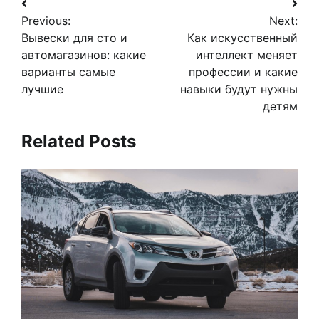
Навигация
Previous:
Next:
по
Вывески для сто и
Как искусственный
записям
автомагазинов: какие
интеллект меняет
варианты самые
профессии и какие
лучшие
навыки будут нужны
детям
Related Posts