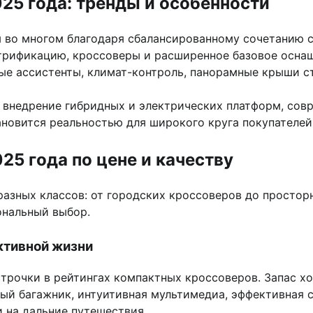
25 года: тренды и особенности
ы во многом благодаря сбалансированному сочетанию 
трификацию, кроссоверы и расширенное базовое оснащ
ные ассистенты, климат-контроль, панорамные крыши ст
е внедрение гибридных и электрических платформ, сов
новится реальностью для широкого круга покупателей,
25 года по цене и качеству
азных классов: от городских кроссоверов до просторн
ональный выбор.
активной жизни
трочки в рейтингах компактных кроссоверов. Запас хо
ый багажник, интуитивная мультимедиа, эффективная с
и на дальние путешествия.