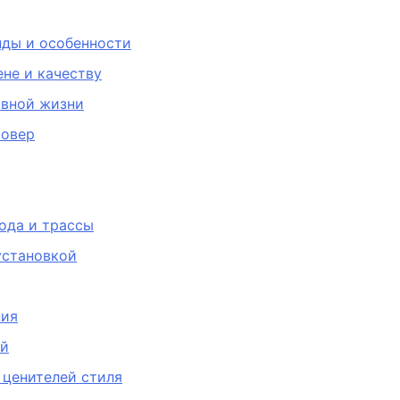
нды и особенности
ене и качеству
ивной жизни
совер
рода и трассы
установкой
ния
ий
 ценителей стиля