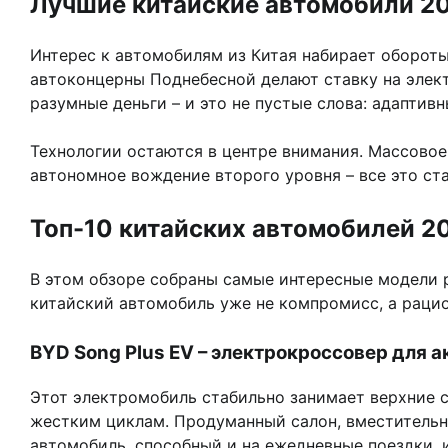
Лучшие китайские автомобили 20
Интерес к автомобилям из Китая набирает оборот
автоконцерны Поднебесной делают ставку на элек
разумные деньги – и это не пустые слова: адаптив
Технологии остаются в центре внимания. Массово
автономное вождение второго уровня – все это ста
Топ-10 китайских автомобилей 20
В этом обзоре собраны самые интересные модели р
китайский автомобиль уже не компромисс, а раци
BYD Song Plus EV – электрокроссовер для 
Этот электромобиль стабильно занимает верхние с
жестким циклам. Продуманный салон, вместительн
автомобиль, способный и на ежедневные поездки, 