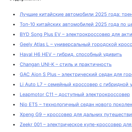
Лучшие китайские автомобили 2025 года: тре
Топ-10 китайских автомобилей 2025 года по ц
BYD Song Plus EV – электрокроссовер для акт
Geely Atlas L – универсальный городской крос
Haval H6 HEV – гибрид, способный удивить
Changan UNI-K – стиль и практичность
GAC Aion S Plus – электрический седан для го
Li Auto L7 – семейный кроссовер с гибридной 
Leapmotor C11 – доступный электрокроссовер
Nio ET5 – технологичный седан нового поколе
Xpeng G9 – кроссовер для дальних путешеств
Zeekr 001 – электрическое купе-кроссовер для