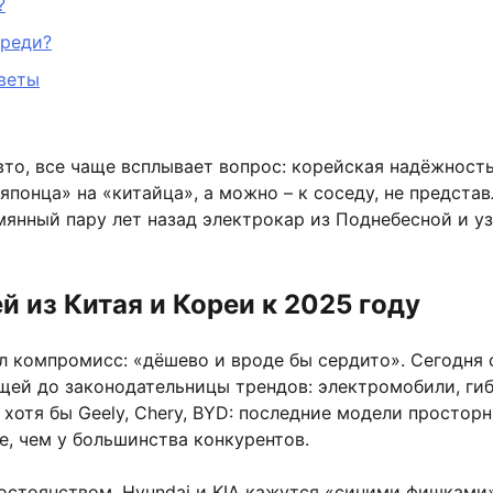
?
ереди?
оветы
 авто, все чаще всплывает вопрос: корейская надёжнос
японца» на «китайца», а можно – к соседу, не предст
ымянный пару лет назад электрокар из Поднебесной и у
 из Китая и Кореи к 2025 году
ыл компромисс: «дёшево и вроде бы сердито». Сегодня
щей до законодательницы трендов: электромобили, гиб
хотя бы Geely, Chery, BYD: последние модели просторн
, чем у большинства конкурентов.
остоянством. Hyundai и KIA кажутся «синими фишками» 