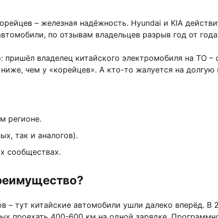
корейцев – железная надёжность. Hyundai и KIA действ
автомобили, по отзывам владельцев разрыв год от год
 пришёл владелец китайского электромобиля на ТО – 
ниже, чем у «корейцев». А кто-то жалуется на долгую 
м регионе.
х, так и аналогов).
х сообществах.
преимущество?
 – тут китайские автомобили ушли далеко вперёд. В 2
ых проехать 400-600 км на одной зарядке. Программно