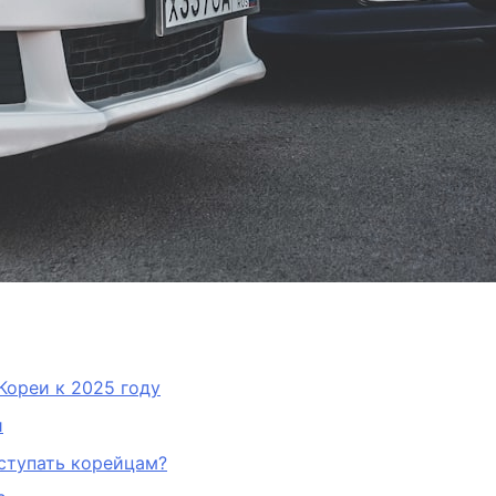
Кореи к 2025 году
и
уступать корейцам?