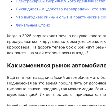
Электрокары и гибриды: у кого преимущество
Ликвидность и удобство перепродажи: кто вп
Что выгоднее: личный опыт и практические с
Финальный штрих
Когда в 2025 году заходит речь о покупке нового
прислушиваться к друзьям, которые уже сменили «
кроссовера. На дороге теперь бок о бок идут без
как понять, на чьей стороне весы выгоды?
Как изменился рынок автомобилей
Ещё пять лет назад китайский автомобиль – это б
Поднебесная за это время прошла путь от догоняю
цифровые панели, продвинутая мультимедиа. Взять 
шумоизоляцией. Их цены остаются привлекательнее
Корейский автопром взял своё раннее лидерство п