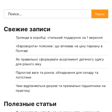
Найти:
Свежие записи
Троянди в коробці: стильний подарунок на 1 вересня
«Евроворота» пояснює: що впливає на ціну паркану в
Полтаві
Як правильно сформувати асортимент дитячого одягу
для різного віку
Підлогові ваги та рокла: обладнання для складу та
логістики
Чим відрізняються дешеві та преміальні підшипники на
практиці
Полезные статьи