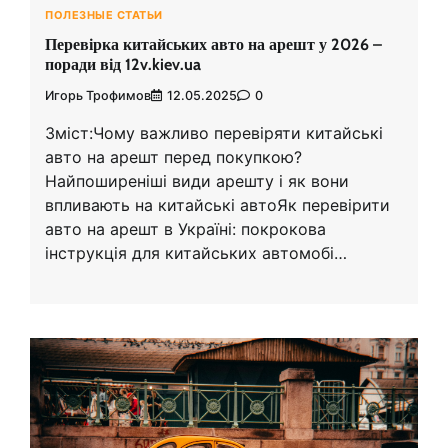
ПОЛЕЗНЫЕ СТАТЬИ
Перевірка китайських авто на арешт у 2026 –
поради від 12v.kiev.ua
Игорь Трофимов
12.05.2025
0
Зміст:Чому важливо перевіряти китайські
авто на арешт перед покупкою?
Найпоширеніші види арешту і як вони
впливають на китайські автоЯк перевірити
авто на арешт в Україні: покрокова
інструкція для китайських автомобі…