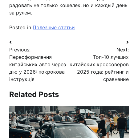
радовать не только кошелек, но и каждый день
за рулем.
Posted in
Полезные статьи
Навигация
Previous:
Next:
по
Переоформлення
Топ-10 лучших
записям
китайських авто через
китайских кроссоверов
дію у 2026: покрокова
2025 года: рейтинг и
інструкція
сравнение
Related Posts