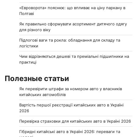
«Евроворота» пояснює: що впливає на ціну паркану в
Полтаві
Як правильно сформувати асортимент дитячого одягу
для різного віку
Підлогові ваги та рокла: обладнання для складу та
логістики
Чим відрізняються дешеві та преміальні підшипники на
практиці
Полезные статьи
Як перевірити штрафи за номером авто у власників
китайських автомобілів
Вартість першої реєстрації китайських авто в Україні
2026
Перевірка страховки для китайських авто в Україні 2026
Гібридні китайські авто в Україні 2026: переваги та