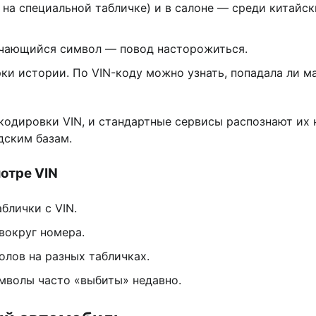
о на специальной табличке) и в салоне — среди китай
ичающийся символ — повод насторожиться.
и истории. По VIN-коду можно узнать, попадала ли ма
кодировки VIN, и стандартные сервисы распознают их 
дским базам.
мотре VIN
блички с VIN.
вокруг номера.
лов на разных табличках.
мволы часто «выбиты» недавно.