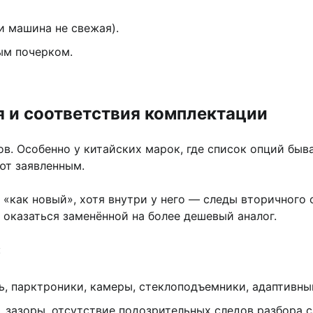
и машина не свежая).
ым почерком.
я и соответствия комплектации
в. Особенно у китайских марок, где список опций быва
ют заявленным.
 «как новый», хотя внутри у него — следы вторичного о
оказаться заменённой на более дешевый аналог.
:
ь, парктроники, камеры, стеклоподъемники, адаптивны
, зазоры, отсутствие подозрительных следов разбора с