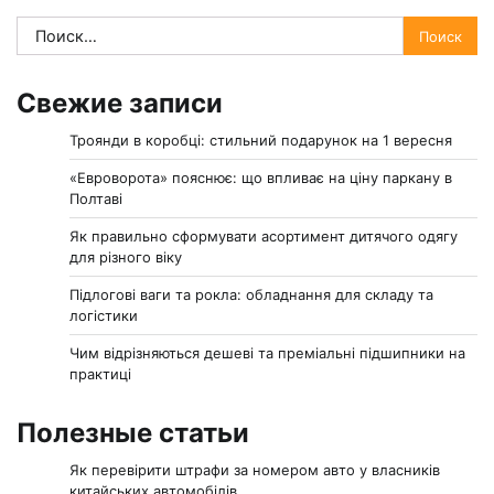
Найти:
Свежие записи
Троянди в коробці: стильний подарунок на 1 вересня
«Евроворота» пояснює: що впливає на ціну паркану в
Полтаві
Як правильно сформувати асортимент дитячого одягу
для різного віку
Підлогові ваги та рокла: обладнання для складу та
логістики
Чим відрізняються дешеві та преміальні підшипники на
практиці
Полезные статьи
Як перевірити штрафи за номером авто у власників
китайських автомобілів