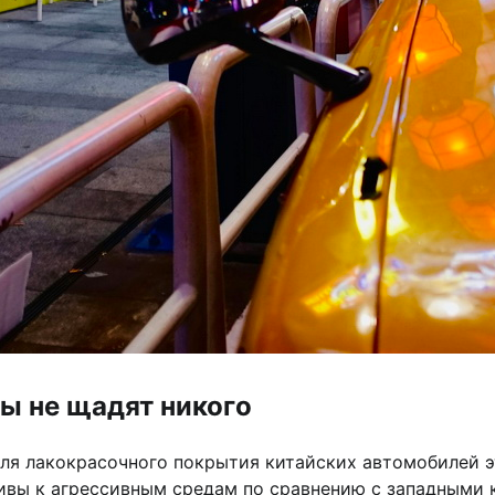
ты не щадят никого
ля лакокрасочного покрытия китайских автомобилей э
ивы к агрессивным средам по сравнению с западными 