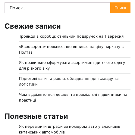
Найти:
Свежие записи
Троянди в коробці: стильний подарунок на 1 вересня
«Евроворота» пояснює: що впливає на ціну паркану в
Полтаві
Як правильно сформувати асортимент дитячого одягу
для різного віку
Підлогові ваги та рокла: обладнання для складу та
логістики
Чим відрізняються дешеві та преміальні підшипники на
практиці
Полезные статьи
Як перевірити штрафи за номером авто у власників
китайських автомобілів