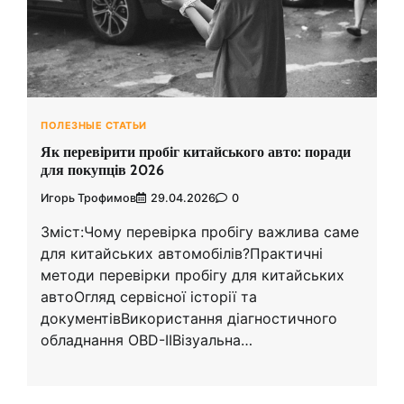
ПОЛЕЗНЫЕ СТАТЬИ
Як перевірити пробіг китайського авто: поради
для покупців 2026
Игорь Трофимов
29.04.2026
0
Зміст:Чому перевірка пробігу важлива саме
для китайських автомобілів?Практичні
методи перевірки пробігу для китайських
автоОгляд сервісної історії та
документівВикористання діагностичного
обладнання OBD-IIВізуальна…